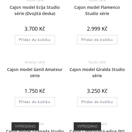
Cajon model Ecija Studio
Cajon model Flamenco
série (Dvojitá deska)
Studio série
3.700
Kč
2.999
Kč
Přidat do košíku
Přidat do košíku
Amateur série
Studio série
Cajon model Genil Amateur
Cajon model Giralda Studio
série
série
1.750
Kč
3.250
Kč
Přidat do košíku
Přidat do košíku
Studio série
Maestro série
VYPRODÁNO
VYPRODÁNO
Cajon model Granada Studio
Cajon Limitovaná edice 001