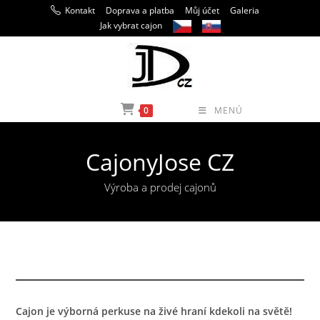
Přejít
Kontakt
Doprava a platba
Můj účet
Galeria
k
Jak vybrat cajon
obsahu
0
MENÚ
CajonyJose CZ
Výroba a prodej cajonů
Cajon je výborná perkuse na živé hraní kdekoli na světě!