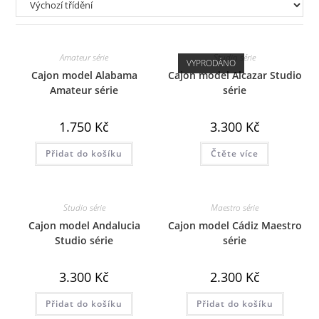
Amateur série
Studio série
VYPRODÁNO
Cajon model Alabama
Cajon model Alcazar Studio
Amateur série
série
1.750
Kč
3.300
Kč
Přidat do košíku
Čtěte více
Studio série
Maestro série
Cajon model Andalucia
Cajon model Cádiz Maestro
Studio série
série
3.300
Kč
2.300
Kč
Přidat do košíku
Přidat do košíku