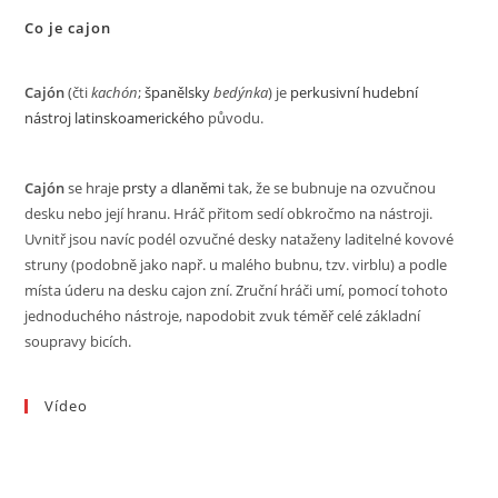
Co je cajon
Cajón
(čti
kachón
;
španělsky
bedýnka
) je
perkusivní
hudební
nástroj
latinskoamerického
původu.
Cajón
se hraje
prsty
a
dlaněmi
tak, že se bubnuje na ozvučnou
desku nebo její hranu. Hráč přitom sedí obkročmo na nástroji.
Uvnitř jsou navíc podél ozvučné desky nataženy laditelné kovové
struny (podobně jako např. u malého bubnu, tzv. virblu) a podle
místa úderu na desku cajon zní. Zruční hráči umí, pomocí tohoto
jednoduchého nástroje, napodobit zvuk téměř celé základní
soupravy bicích.
Vídeo