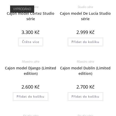
Studio série
Studio série
VYPRODÁNO
Cajon model Cortez Studio
Cajon model De Lucía Studio
série
série
3.300
Kč
2.999
Kč
Čtěte více
Přidat do košíku
Maestro série
Maestro série
Cajon model Django (Limited
Cajon model Dublin (Limited
edition)
edition)
2.600
Kč
2.700
Kč
Přidat do košíku
Přidat do košíku
Studio série
Studio série