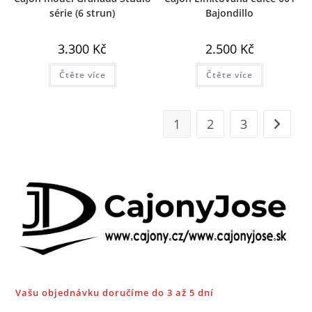
série (6 strun)
Bajondillo
3.300
Kč
2.500
Kč
Čtěte více
Čtěte více
1
2
3
Vašu objednávku doručíme do 3 až 5 dní