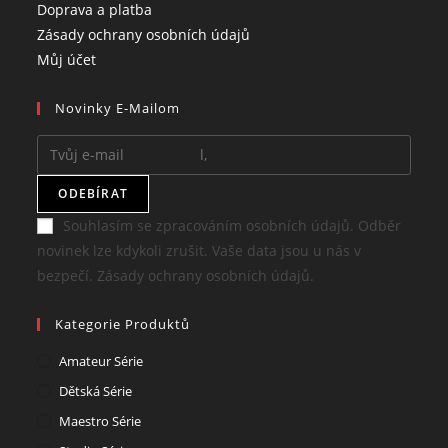
in
Opens
Doprava a platba
a
in
Opens
Zásady ochrany osobních údajů
Opens
new
a
in
Můj účet
in
tab
new
a
Novinky E-Mailom
a
tab
new
new
tab
tab
ODEBÍRAT
Souhlasím se zpracováním osobních údajů. Odběr
novinek lze kdykoli zrušit. Vaše data jsou u nás v
bezpečí. Zásady ochrany osobních údajů.
Kategorie Produktů
Amateur Série
Dětská Série
Maestro Série