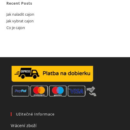
Recent Posts
Jak naladit cajon
Jak vybrat cajon
Co je cajon
Užitečné Informace
Opens
Vrácení zboží