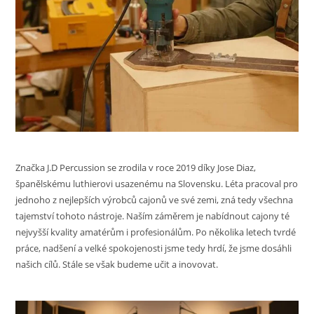
Značka J.D Percussion se zrodila v roce 2019 díky Jose Diaz,
španělskému luthierovi usazenému na Slovensku. Léta pracoval pro
jednoho z nejlepších výrobců cajonů ve své zemi, zná tedy všechna
tajemství tohoto nástroje. Naším záměrem je nabídnout cajony té
nejvyšší kvality amatérům i profesionálům. Po několika letech tvrdé
práce, nadšení a velké spokojenosti jsme tedy hrdí, že jsme dosáhli
našich cílů. Stále se však budeme učit a inovovat.