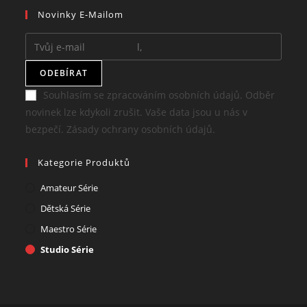
Novinky E-Mailom
a
tab
new
new
tab
tab
ODEBÍRAT
Souhlasím se zpracováním osobních údajů. Odběr
novinek lze kdykoli zrušit. Vaše data jsou u nás v
bezpečí. Zásady ochrany osobních údajů.
Kategorie Produktů
Amateur Série
Dětská Série
Maestro Série
Studio Série