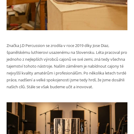
Značka J.D Percussion se zrodila v roce 2019 díky Jose Diaz,
španělskému luthierovi usazenému na Slovensku. Léta pracoval pro
jednoho z nejlepších výrobců cajonů ve své zemi, zná tedy všechna
tajemství tohoto nástroje. Naším záměrem je nabídnout cajony té
nejvyšší kvality amatérům i profesionálům. Po několika letech tvrdé
práce, nadšení a velké spokojenosti jsme tedy hrdí, že jsme dosáhli
našich cílů. Stále se však budeme učit a inovovat.