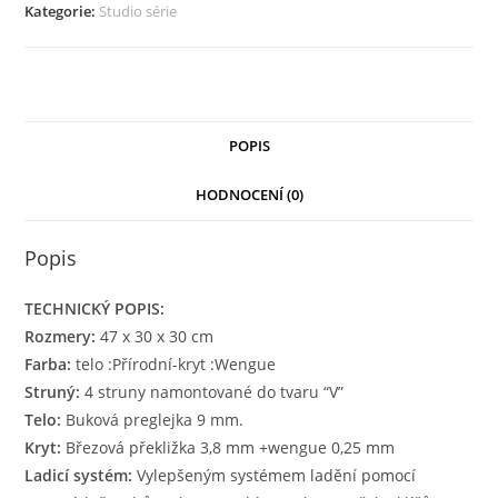
Studio
Kategorie:
Studio série
serie
množství
POPIS
HODNOCENÍ (0)
Popis
TECHNICKÝ POPIS:
Rozmery:
47 x 30 x 30 cm
Farba:
telo :Přírodní-kryt :Wengue
Struný:
4 struny namontované do tvaru “V”
Telo:
Buková preglejka 9 mm.
Kryt:
Březová překližka 3,8 mm +wengue 0,25 mm
Ladicí systém:
Vylepšeným systémem ladění pomocí