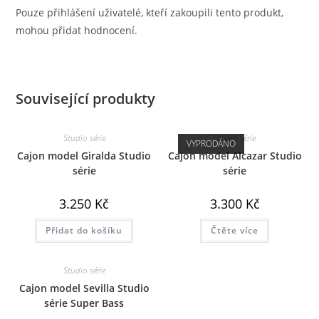
Pouze přihlášení uživatelé, kteří zakoupili tento produkt,
mohou přidat hodnocení.
Související produkty
Studio série
Studio série
VYPRODÁNO
Cajon model Giralda Studio
Cajon model Alcazar Studio
série
série
3.250
Kč
3.300
Kč
Přidat do košíku
Čtěte více
Studio série
Cajon model Sevilla Studio
série Super Bass