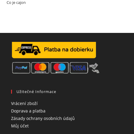
Co je cajon
Užitečné Informace
Opens
Vrácení zboží
in
Opens
Doprava a platba
a
in
Opens
Zásady ochrany osobních údajů
Opens
new
a
in
Můj účet
in
tab
new
a