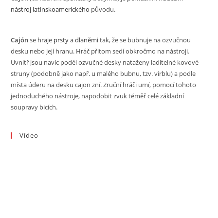
nástroj
latinskoamerického
původu.
Cajón
se hraje
prsty
a
dlaněmi
tak, že se bubnuje na ozvučnou
desku nebo její hranu. Hráč přitom sedí obkročmo na nástroji.
Uvnitř jsou navíc podél ozvučné desky nataženy laditelné kovové
struny (podobně jako např. u malého bubnu, tzv. virblu) a podle
místa úderu na desku cajon zní. Zruční hráči umí, pomocí tohoto
jednoduchého nástroje, napodobit zvuk téměř celé základní
soupravy bicích.
Vídeo