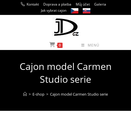
Přejít
Kontakt
Doprava a platba
Můj účet
Galeria
k
Jak vybrat cajon
obsahu
0
MENÚ
Cajon model Carmen
Studio serie
>
E-shop
>
Cajon model Carmen Studio serie