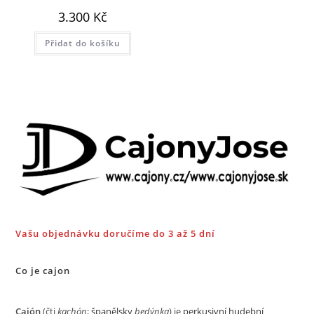
3.300
Kč
Přidat do košíku
Vašu objednávku doručíme do 3 až 5 dní
Co je cajon
Cajón
(čti
kachón
;
španělsky
bedýnka
) je
perkusivní
hudební