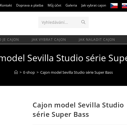
Kontakt
Doprava a platba
Můj účet
Galeria
Jak vybrat cajon
Odeslat
Vyhledávání...
hledání
O JE CAJON
JAK VYBRAT CAJON
JAK NALADIT CAJON
model Sevilla Studio série Sup
>
E-shop
>
Cajon model Sevilla Studio série Super Bass
Cajon model Sevilla Studio
série Super Bass