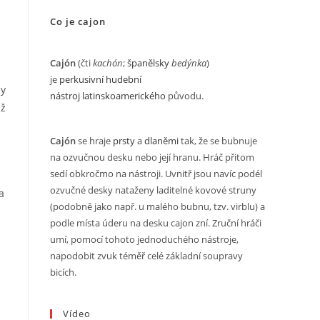
Co je cajon
Cajón
(čti
kachón
;
španělsky
bedýnka
)
je
perkusivní
hudební
ly
nástroj
latinskoamerického
původu.
mž
Cajón
se hraje
prsty
a
dlaněmi
tak, že se bubnuje
na ozvučnou desku nebo její hranu. Hráč přitom
sedí obkročmo na nástroji. Uvnitř jsou navíc podél
ozvučné desky nataženy laditelné kovové struny
a
(podobně jako např. u malého bubnu, tzv. virblu) a
podle místa úderu na desku cajon zní. Zruční hráči
umí, pomocí tohoto jednoduchého nástroje,
napodobit zvuk téměř celé základní soupravy
bicích.
Vídeo