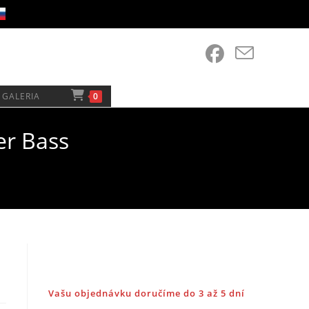
GALERIA
0
er Bass
Vašu objednávku doručíme do 3 až 5 dní