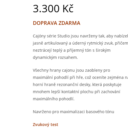
3.300
Kč
DOPRAVA ZDARMA
Cajóny série Studio jsou navrženy tak, aby nabíze
jasně artikulovaný a úderný rytmický zvuk, přiče
neztrácejí teplý a příjemný tón s širokým
dynamickým rozsahem.
Všechny hrany cajonu jsou zaobleny pro
maximální pohodlí při hře, což oceníte zejména n
horní hraně rezonanční desky, která poskytuje
mnohem lepší kontaktní plochu při zachování
maximálního pohodlí.
Navrženo pro maximalizaci basového tónu
Zvukový test