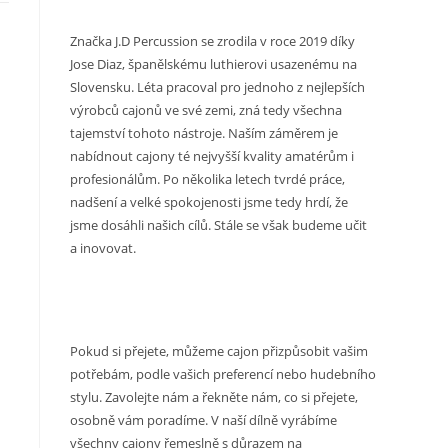
Značka J.D Percussion se zrodila v roce 2019 díky
Jose Diaz, španělskému luthierovi usazenému na
Slovensku. Léta pracoval pro jednoho z nejlepších
výrobců cajonů ve své zemi, zná tedy všechna
tajemství tohoto nástroje. Naším záměrem je
nabídnout cajony té nejvyšší kvality amatérům i
profesionálům. Po několika letech tvrdé práce,
nadšení a velké spokojenosti jsme tedy hrdí, že
jsme dosáhli našich cílů. Stále se však budeme učit
a inovovat.
Pokud si přejete, můžeme cajon přizpůsobit vašim
potřebám, podle vašich preferencí nebo hudebního
stylu. Zavolejte nám a řekněte nám, co si přejete,
osobně vám poradíme. V naší dílně vyrábíme
všechny cajony řemeslně s důrazem na