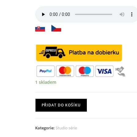
1 skladem
Cajon
PŘIDAT DO KOŠÍKU
model
Sevilla
Studio
Kategorie:
Studio série
série