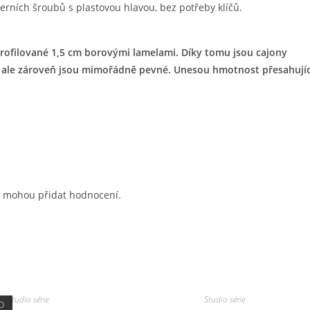
ních šroubů s plastovou hlavou, bez potřeby klíčů.
rofilované 1,5 cm borovými lamelami. Díky tomu jsou cajony
 ale zároveň jsou mimořádně pevné. Unesou hmotnost přesahujíc
kt, mohou přidat hodnocení.
Studio série
Studio série
O