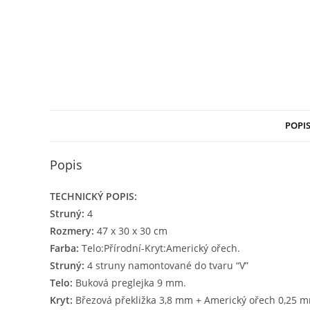
POPI
Popis
TECHNICKÝ POPIS:
Struný:
4
Rozmery:
47 x 30 x 30 cm
Farba:
Telo:Přírodní-Kryt:Americký ořech.
Struný:
4 struny namontované do tvaru “V”
Telo:
Buková preglejka 9 mm.
Kryt:
Březová překližka 3,8 mm + Americký ořech 0,25 