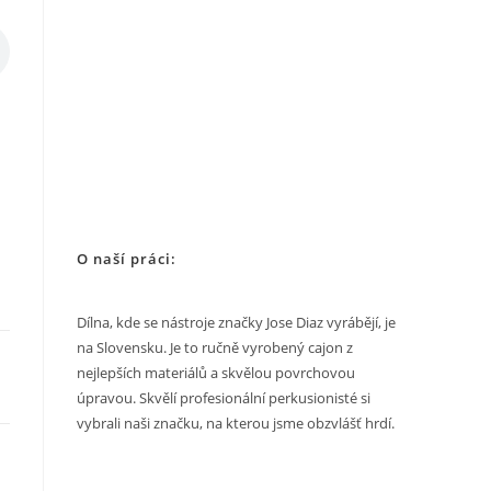
O naší práci:
Dílna, kde se nástroje značky Jose Diaz vyrábějí, je
na Slovensku. Je to ručně vyrobený cajon z
nejlepších materiálů a skvělou povrchovou
úpravou. Skvělí profesionální perkusionisté si
vybrali naši značku, na kterou jsme obzvlášť hrdí.