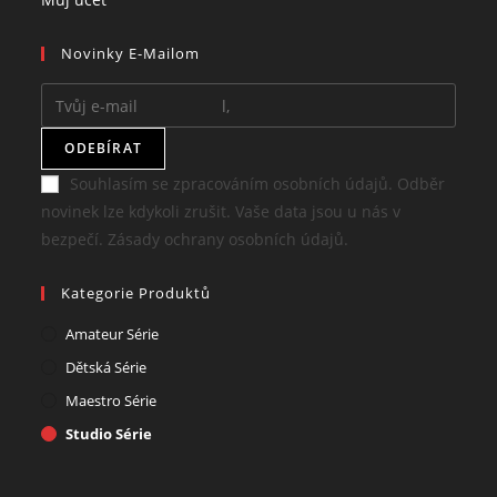
in
tab
new
a
Novinky E-Mailom
a
tab
new
new
tab
tab
ODEBÍRAT
Souhlasím se zpracováním osobních údajů. Odběr
novinek lze kdykoli zrušit. Vaše data jsou u nás v
bezpečí. Zásady ochrany osobních údajů.
Kategorie Produktů
Amateur Série
Dětská Série
Maestro Série
Studio Série