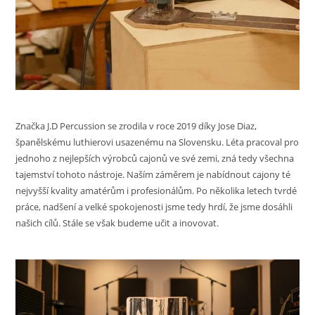
Značka J.D Percussion se zrodila v roce 2019 díky Jose Diaz,
španělskému luthierovi usazenému na Slovensku. Léta pracoval pro
jednoho z nejlepších výrobců cajonů ve své zemi, zná tedy všechna
tajemství tohoto nástroje. Naším záměrem je nabídnout cajony té
nejvyšší kvality amatérům i profesionálům. Po několika letech tvrdé
práce, nadšení a velké spokojenosti jsme tedy hrdí, že jsme dosáhli
našich cílů. Stále se však budeme učit a inovovat.