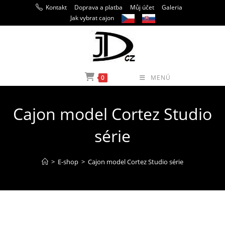
Přejít
Kontakt
Doprava a platba
Můj účet
Galeria
k
Jak vybrat cajon
obsahu
0
MENÚ
Cajon model Cortez Studio
série
>
E-shop
>
Cajon model Cortez Studio série