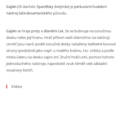
Cajón
(čti
kachón
;
španělsky
bedýnka
) je
perkusivní
hudební
nástroj
latinskoamerického
původu.
Cajón
se hraje
prsty
a
dlaněmi
tak, že se bubnuje na ozvučnou
desku nebo její hranu. Hráč přitom sedí obkročmo na nástroji.
Uvnitř jsou navíc podél ozvučné desky nataženy laditelné kovové
struny (podobně jako např. u malého bubnu, tzv. virblu) a podle
místa úderu na desku cajon zní. Zruční hráči umí, pomocí tohoto
jednoduchého nástroje, napodobit zvuk téměř celé základní
soupravy bicích.
Vídeo