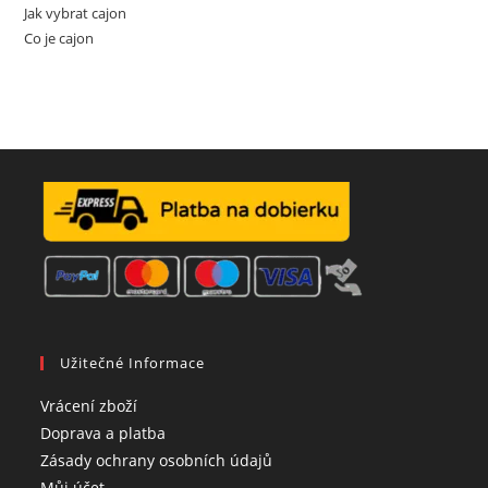
Jak vybrat cajon
Co je cajon
Užitečné Informace
Opens
Vrácení zboží
in
Opens
Doprava a platba
a
in
Opens
Zásady ochrany osobních údajů
Opens
new
a
in
Můj účet